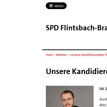
MENÜ
SPD Flintsbach-​B
Start
›
Wahlen
›
Unsere Kandidierenden fü
Unsere Kandidier
06 
Ausb
Mec