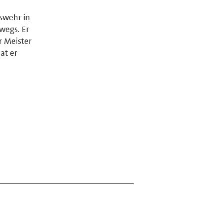
swehr in
rwegs. Er
r Meister
hat er